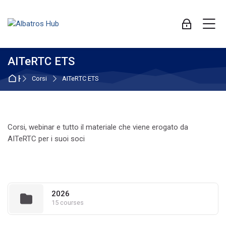
Skip to navigation
Skip to login form
Vai al contenuto principale
Skip to accessibility options
Skip to footer
Skip accessibility options
M
Login
AITeRTC ETS
Home
Corsi
AITeRTC ETS
Corsi, webinar e tutto il materiale che viene erogato da
AITeRTC per i suoi soci
2026
15 courses