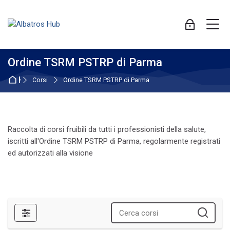
Skip to navigation
Skip to login form
Vai al contenuto principale
Skip to accessibility options
Skip to footer
Skip accessibility options
M
Login
Ordine TSRM PSTRP di Parma
Home
Corsi
Ordine TSRM PSTRP di Parma
Raccolta di corsi fruibili da tutti i professionisti della salute,
iscritti all'Ordine TSRM PSTRP di Parma, regolarmente registrati
ed autorizzati alla visione
Filtri