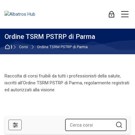
Skip to navigation
Skip to login form
Vai al contenuto principale
Skip to accessibility options
Skip to footer
Skip accessibility options
M
Login
Ordine TSRM PSTRP di Parma
Home
Corsi
Ordine TSRM PSTRP di Parma
Raccolta di corsi fruibili da tutti i professionisti della salute,
iscritti all'Ordine TSRM PSTRP di Parma, regolarmente registrati
ed autorizzati alla visione
Filtri